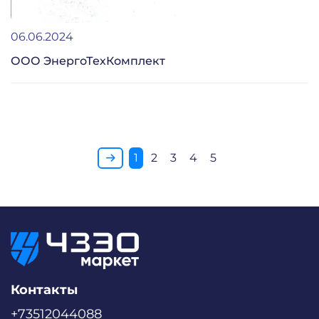
06.06.2024
ООО ЭнергоТехКомплект
1
2
3
4
5
Контакты
+73512044088