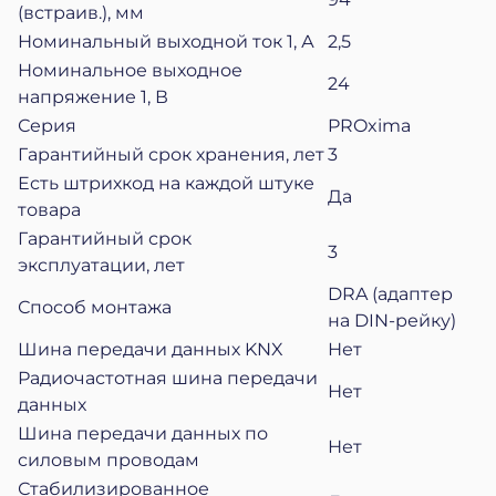
(встраив.), мм
Номинальный выходной ток 1, А
2,5
Номинальное выходное
24
напряжение 1, В
Серия
PROxima
Гарантийный срок хранения, лет
3
Есть штрихкод на каждой штуке
Да
товара
Гарантийный срок
3
эксплуатации, лет
DRA (адаптер
Способ монтажа
на DIN-рейку)
Шина передачи данных KNX
Нет
Радиочастотная шина передачи
Нет
данных
Шина передачи данных по
Нет
силовым проводам
Стабилизированное