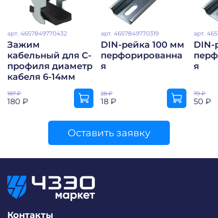
арт.
4657849770432
арт.
4657849770319
арт.
465
Зажим
DIN-рейка 100 мм
DIN-
кабельный для С-
перфорированна
перф
профиля диаметр
я
я
кабеля 6-14мм
187 ₽
28 ₽
79 ₽
180 ₽
18 ₽
50 ₽
Оставить заявку
Контакты