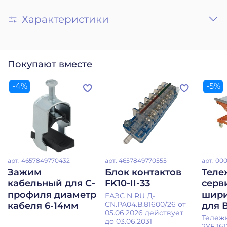
Характеристики
Покупают вместе
-4%
-5%
арт.
4657849770432
арт.
4657849770555
арт.
000
Зажим
Блок контактов
Теле
кабельный для С-
FK10-II-33
серв
профиля диаметр
шири
ЕАЭС N RU Д-
CN.РА04.В.81600/26 от
кабеля 6-14мм
для 
05.06.2026 действует
Тележ
до 03.06.2031
2YF.16