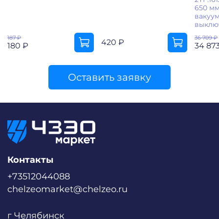
650 мм
вакуу
выклю
187 ₽
36 709 ₽
420 ₽
180 ₽
34 87
Оставить заявку
Контакты
+73512044088
chelzeomarket@chelzeo.ru
г Челябинск