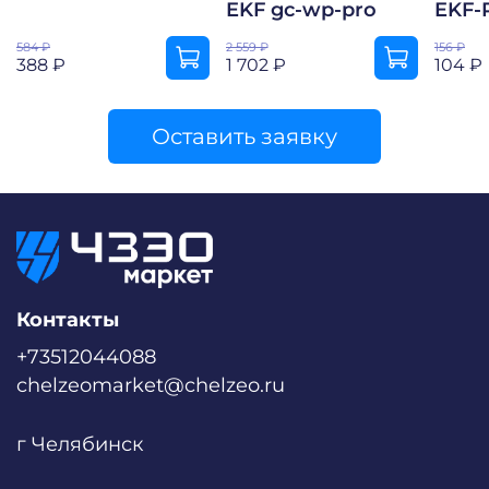
EKF gc-wp-pro
EKF-
584 ₽
2 559 ₽
156 ₽
388 ₽
1 702 ₽
104 ₽
Оставить заявку
Контакты
+73512044088
chelzeomarket@chelzeo.ru
г Челябинск