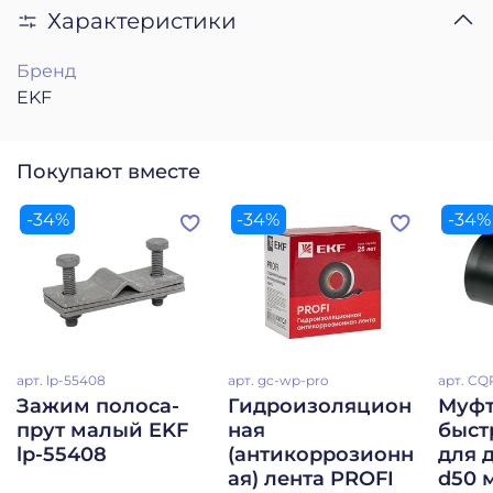
Характеристики
Бренд
EKF
Покупают вместе
-34%
-34%
-34%
арт.
lp-55408
арт.
gc-wp-pro
арт.
CQ
Зажим полоса-
Гидроизоляцион
Муф
прут малый EKF
ная
быст
lp-55408
(антикоррозионн
для д
ая) лента PROFI
d50 