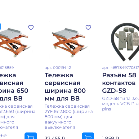
0015859
арт.
00019442
арт.
4657849770517
ежка
Тележка
Разъём 58
висная
сервисная
контактов
ина 650
ширина 800
GZD-58
для ВВ
мм для ВВ
GZD-58 типа JZ-
модель VCB Plu
жка сервисная
Тележка сервисная
pins
612.650 (ширина
2YF.1612.800 (ширина
м) для
800 мм) для
умного
вакуумного
ючателя
выключателя
9 ₽
37 455 ₽
1 959 ₽