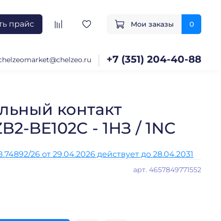
ть прайс
Мои заказы
0
+7 (351) 204-40-88
chelzeomarket@chelzeo.ru
льный контакт
B2-BE102C - 1НЗ / 1NC
74892/26 от 29.04.2026 действует до 28.04.2031
арт.
4657849771552