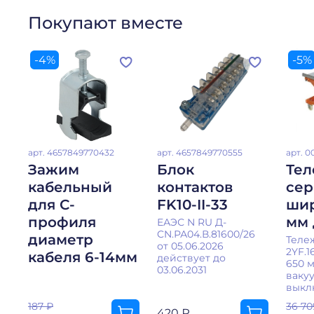
Покупают вместе
-4%
-5%
арт.
4657849770432
арт.
4657849770555
арт.
0
Зажим
Блок
Тел
кабельный
контактов
сер
для С-
FK10-II-33
шир
профиля
мм 
ЕАЭС N RU Д-
CN.РА04.В.81600/26
диаметр
Теле
от 05.06.2026
2YF.1
кабеля 6-14мм
действует до
650 м
03.06.2031
ваку
выкл
187 ₽
36 70
420 ₽