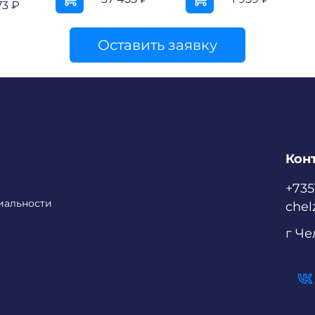
73 ₽
Оставить заявку
Кон
+73
иальности
chel
г Ч