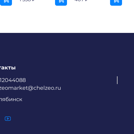
такты
512044088
zeomarket@chelzeo.ru
елябинск