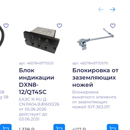
арт.
4657849770531
арт.
4657849770579
ар
Блок
Блокировка от
В
индикации
заземляющих
н
DXN8-
ножей
3
12/QT4SC
з
58
Блокировка
g 58
выкатного элемента
ЕАЭС N RU Д-
от заземляющих
CN.РА04.В.81600/26
ножей 5YF.363.011
от 05.06.2026
действует до
03.06.2031
1 338 ₽
407 ₽
1