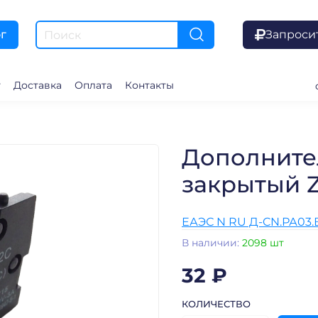
Запроси
г
г
Доставка
Оплата
Контакты
Дополните
закрытый Z
ЕАЭС N RU Д-CN.РА03.В.
В наличии:
2098 шт
32 ₽
КОЛИЧЕСТВО