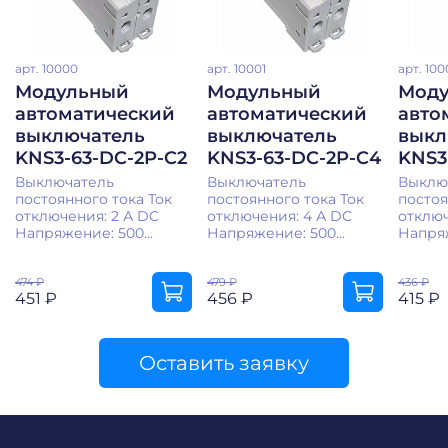
арт.
10000
арт.
10001
арт.
100
Модульный
Модульный
Мод
автоматический
автоматический
авто
выключатель
выключатель
выкл
KNS3-63-DC-2P-C2
KNS3-63-DC-2P-C4
KNS3
Выключатель
Выключатель
Выклю
постоянного тока Ток
постоянного тока Ток
постоя
отключения: 2 А DC
отключения: 4 А DC
отключ
Напряжение: 500...
Напряжение: 500...
Напряж
474 ₽
479 ₽
436 ₽
451 ₽
456 ₽
415 ₽
Оставить заявку