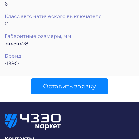
6
Класс автоматического выключателя
C
Габаритные размеры, мм
74x54x78
Бренд
ЧЗЭО
Оставить заявку
Контакты