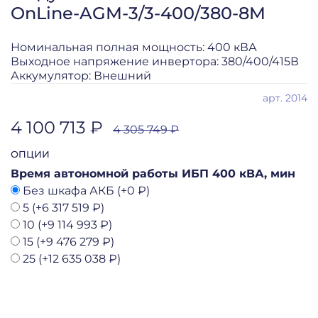
OnLine-AGM-3/3-400/380-8M
Номинальная полная мощность: 400 кВА
Выходное напряжение инвертора: 380/400/415В
Аккумулятор: Внешний
арт.
2014
4 100 713 ₽
4 305 749 ₽
ОПЦИИ
Время автономной работы ИБП 400 кВА, мин
Без шкафа АКБ
(+
0 ₽
)
5
(+
6 317 519 ₽
)
10
(+
9 114 993 ₽
)
15
(+
9 476 279 ₽
)
25
(+
12 635 038 ₽
)