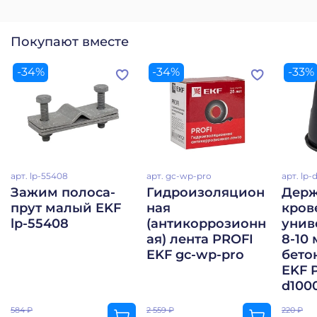
Покупают вместе
-34%
-34%
-33%
арт.
lp-55408
арт.
gc-wp-pro
арт.
lp-
Зажим полоса-
Гидроизоляцион
Держ
прут малый EKF
ная
кров
lp-55408
(антикоррозионн
унив
ая) лента PROFI
8-10 
EKF gc-wp-pro
бето
EKF 
d100
584 ₽
2 559 ₽
220 ₽