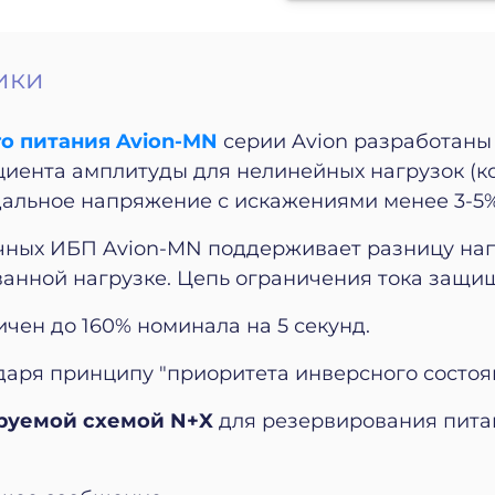
ики
о питания Avion-MN
серии Avion разработаны
иента амплитуды для нелинейных нагрузок (ко
альное напряжение с искажениями менее 3-5%
чных ИБП Avion-MN поддерживает разницу на
ованной нагрузке. Цепь ограничения тока защ
чен до 160% номинала на 5 секунд.
аря принципу "приоритета инверсного состоя
руемой схемой N+X
для резервирования питан