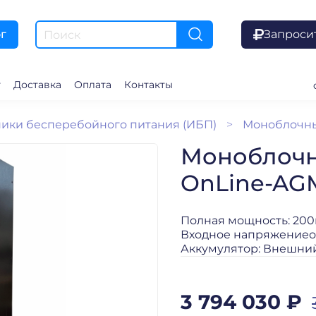
Запроси
г
г
Доставка
Оплата
Контакты
ики бесперебойного питания (ИБП)
Моноблочн
Моноблочн
OnLine-AGM
Полная мощность: 20
Входное напряжениеот
Аккумулятор: Внешни
3 794 030 ₽