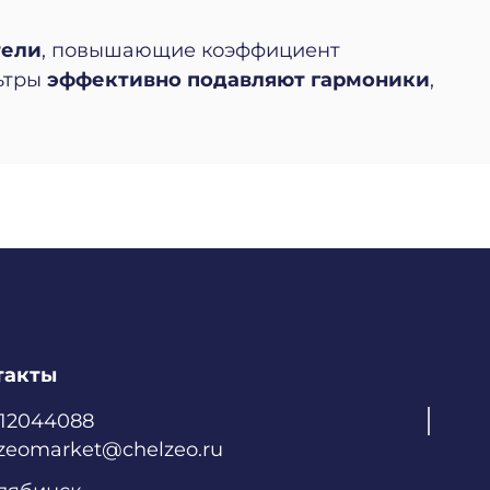
тели
, повышающие коэффициент
льтры
эффективно подавляют гармоники
,
такты
512044088
zeomarket@chelzeo.ru