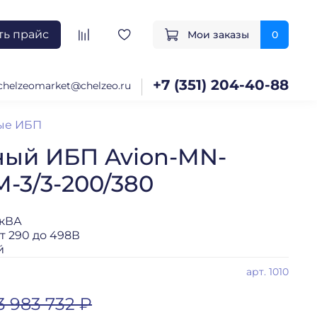
ть прайс
Мои заказы
0
+7 (351) 204-40-88
chelzeomarket@chelzeo.ru
ые ИБП
ый ИБП Avion-MN-
-3/3-200/380
0кВА
 290 до 498В
й
арт.
1010
3 983 732 ₽