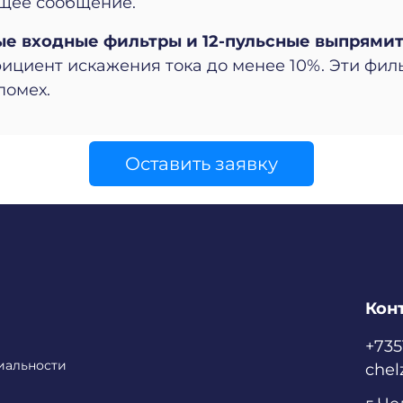
щее сообщение.
ые входные фильтры
и 12-пульсные выпрями
фициент искажения тока до менее 10%. Эти фи
помех.
Оставить заявку
Кон
+73
иальности
chel