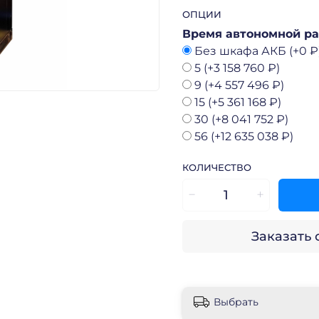
ОПЦИИ
Время автономной ра
Без шкафа АКБ
(+
0 ₽
5
(+
3 158 760 ₽
)
9
(+
4 557 496 ₽
)
15
(+
5 361 168 ₽
)
30
(+
8 041 752 ₽
)
56
(+
12 635 038 ₽
)
КОЛИЧЕСТВО
Заказать
Выбрать