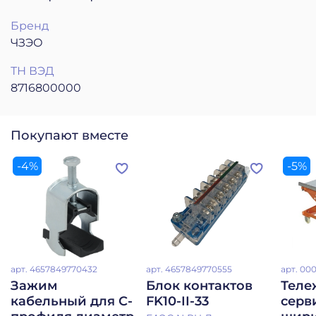
Бренд
ЧЗЭО
ТН ВЭД
8716800000
Покупают вместе
-4%
-5%
арт.
4657849770432
арт.
4657849770555
арт.
000
Зажим
Блок контактов
Теле
кабельный для С-
FK10-II-33
серв