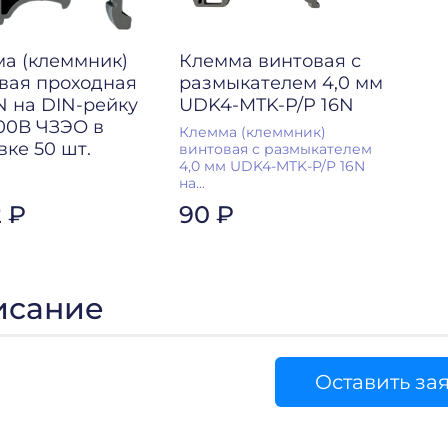
а (клеммник)
Клемма винтовая с
вая проходная
размыкателем 4,0 мм
N на DIN-рейку
UDK4-MTK-P/P 16N
00В ЧЗЭО в
Клемма (клеммник)
вке 50 шт.
винтовая с размыкателем
4,0 мм UDK4-MTK-P/P 16N
на...
2 ₽
90 ₽
исание
Оставить за