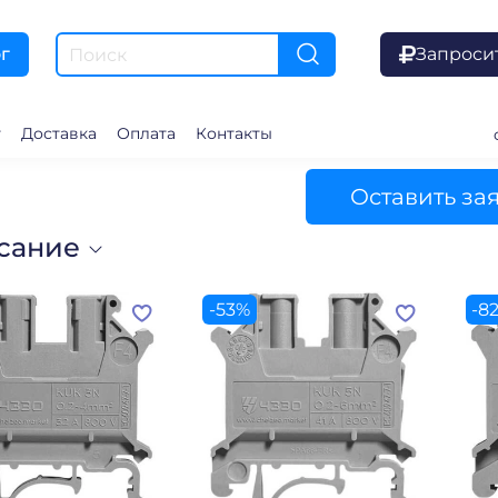
Запроси
г
г
Доставка
Оплата
Контакты
Оставить за
сание
-53%
-8