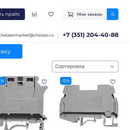
ть прайс
Мои заказы
0
+7 (351) 204-40-88
chelzeomarket@chelzeo.ru
явку
2%
-5%