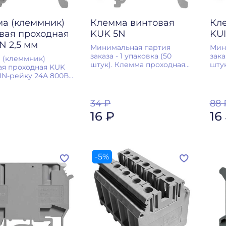
а (клеммник)
Клемма винтовая
Кл
вая проходная
KUK 5N
KUI
N 2,5 мм
Минимальная партия
Мин
заказа - 1 упаковка (50
зака
 (клеммник)
штук). Клемма проходная...
штук
ая проходная KUK
IN-рейку 24А 800В...
34 ₽
88 
16 ₽
16
-5%