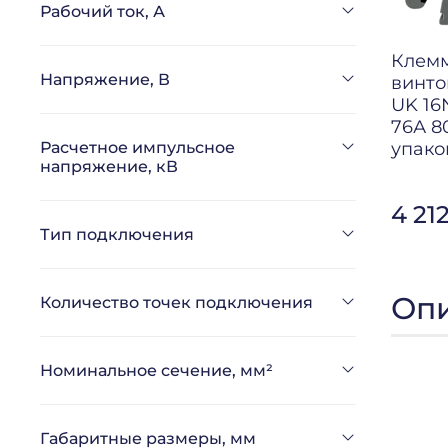
Рабочий ток, А
Клемм
Напряжение, В
винто
UK 16
76А 8
упако
Расчетное импульсное
напряжение, кВ
4 21
Тип подключения
Оп
Количество точек подключения
Номинальное сечение, мм²
Габаритные размеры, мм