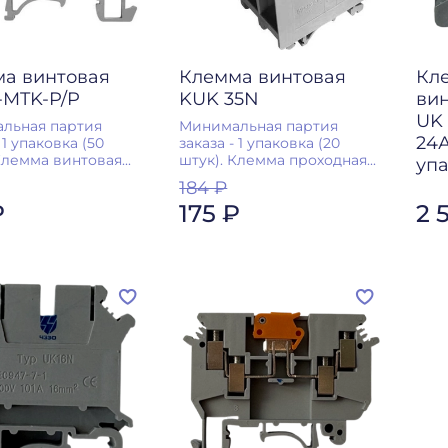
а винтовая
Клемма винтовая
Кл
-MTK-P/P
KUK 35N
вин
UK 
льная партия
Минимальная партия
24А
 1 упаковка (50
заказа - 1 упаковка (20
Клемма винтовая...
штук). Клемма проходная...
упа
184 ₽
₽
175 ₽
2 