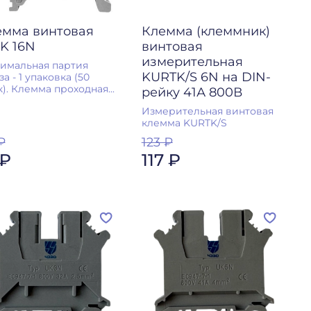
емма винтовая
Клемма (клеммник)
K 16N
винтовая
измерительная
имальная партия
KURTK/S 6N на DIN-
за - 1 упаковка (50
). Клемма проходная...
рейку 41А 800В
Измерительная винтовая
клемма KURTK/S
₽
123 ₽
 ₽
117 ₽