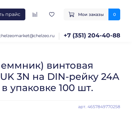
ть прайс
Мои заказы
0
+7 (351) 204-40-88
chelzeomarket@chelzeo.ru
леммник) винтовая
UK 3N на DIN-рейку 24А
в упаковке 100 шт.
арт.
4657849770258