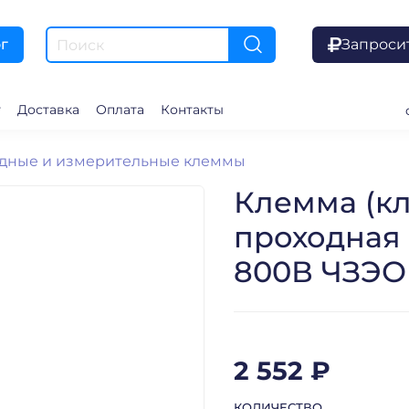
Запроси
г
г
Доставка
Оплата
Контакты
дные и измерительные клеммы
Клемма (к
проходная 
800В ЧЗЭО 
2 552 ₽
КОЛИЧЕСТВО