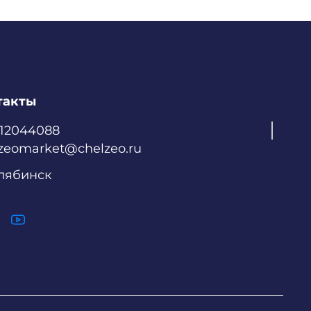
такты
512044088
zeomarket@chelzeo.ru
елябинск