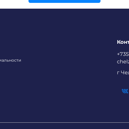
Кон
+73
иальности
chel
г Ч